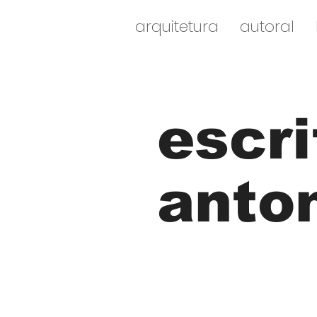
arquitetura
autoral
escri
anto