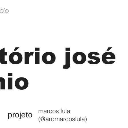
bio
tório josé
nio
marcos lula
projeto
(@arqmarcoslula)